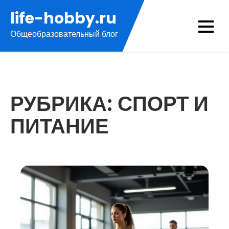
Перейти
life-hobby.ru
к
Общеобразовательный блог
содержимому
РУБРИКА:
СПОРТ И
ПИТАНИЕ