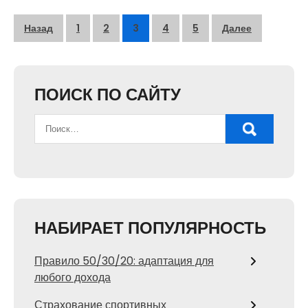
Пагинация
Назад
1
2
3
4
5
Далее
записей
ПОИСК ПО САЙТУ
НАБИРАЕТ ПОПУЛЯРНОСТЬ
Правило 50/30/20: адаптация для
любого дохода
Страхование спортивных