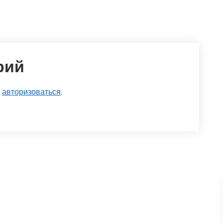
рий
о
авторизоваться
.