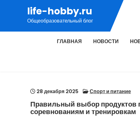
Перейти
life-hobby.ru
к
Общеобразовательный блог
содержимому
ГЛАВНАЯ
НОВОСТИ
НО
28 декабря 2025
Спорт и питание
Правильный выбор продуктов п
соревнованиям и тренировкам